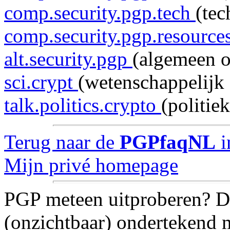
comp.security.pgp.tech
(te
comp.security.pgp.resource
alt.security.pgp
(algemeen 
sci.crypt
(wetenschappelijk 
talk.politics.crypto
(politie
Terug naar de
PGPfaqNL
i
Mijn privé homepage
PGP meteen uitproberen? 
(onzichtbaar) ondertekend